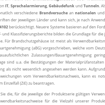
von
IT
,
Sprachalarmierung
,
Gebäudefunk
und
Tunneln
. A
natlich verschiedene
Brandversuche
an
nationalen
un
riften der jeweiligen Länder und kann sich, je nach Anwend
4102
berücksichtigt. Neuere Systeme basieren auf den Fo
f- und Klassifizierungsberichte bilden die Grundlage für di
 Für Brandschutzgehäuse ist meist als Verwendbarkeitsna
uartgenehmigung (aBG) vorgeschrieben, welche vom Deutsche
bauaufsichtlichen Zulassungen/Bauartgenehmigung gerin
ge sind u.a. die Bestätigungen der Materialprüfanstalten
ng als nicht wesentlich angesehen werden kann. Aufgrund
bweichungen vom Verwendbarkeitsnachweis, kann es not
inzelfall (ZiE) zu beantragen.
ie die, für die jeweilige der Produktserie gültigen Verwen
rwendbarkeitsnachweise für die Vielzahl unserer Produ