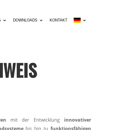
S
DOWNLOADS
KONTAKT
HWEIS
ren
mit der Entwicklung
innovativer
ndsysteme
bis hin zu
funktionsfähigen