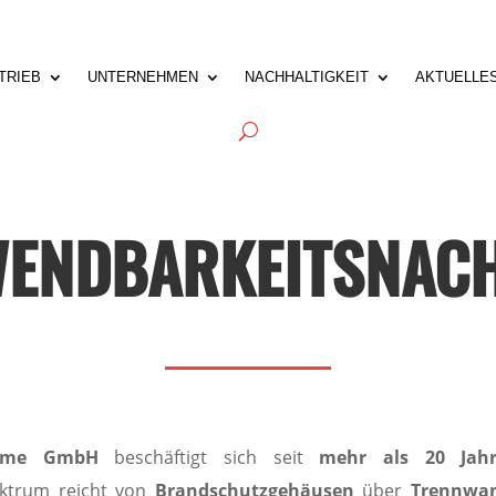
TRIEB
UNTERNEHMEN
NACHHALTIGKEIT
AKTUELLE
ENDBARKEITSNAC
steme GmbH
beschäftigt sich seit
mehr als 20 Jah
ktrum reicht von
Brandschutzgehäusen
über
Trennwa