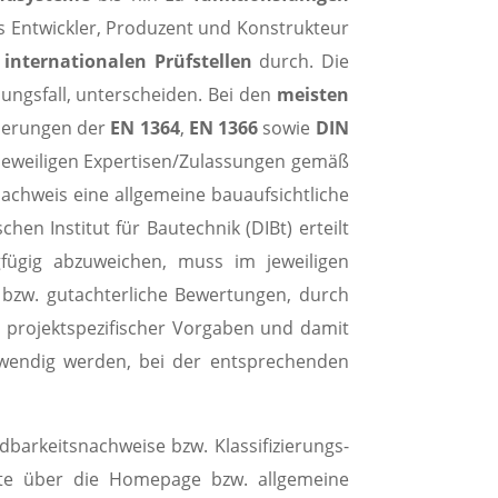
ls Entwickler, Produzent und Konstrukteur
d
internationalen
Prüfstellen
durch. Die
ungsfall, unterscheiden. Bei den
meisten
rderungen der
EN 1364
,
EN 1366
sowie
DIN
e jeweiligen Expertisen/Zulassungen gemäß
chweis eine allgemeine bauaufsichtliche
n Institut für Bautechnik (DIBt) erteilt
gfügig abzuweichen, muss im jeweiligen
 bzw. gutachterliche Bewertungen, durch
 projektspezifischer Vorgaben und damit
wendig werden, bei der entsprechenden
dbarkeitsnachweise bzw. Klassifizierungs-
kte über die Homepage bzw. allgemeine