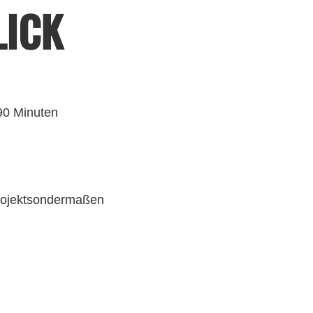
LICK
90 Minuten
Projektsondermaßen