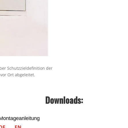
er Schutzzieldefinition der
or Ort abgeleitet.
Downloads:
Montageanleitung
DE
EN