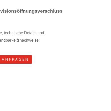
Revisionsöffnungsverschluss
te, technische Details und
ndbarkeitsnachweise:
A N F R A G E N