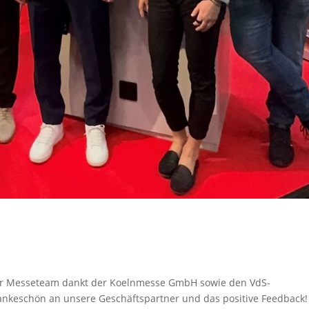
er Messeteam dankt der Koelnmesse GmbH sowie den VdS-
ankeschön an unsere Geschäftspartner und das positive Feedback!