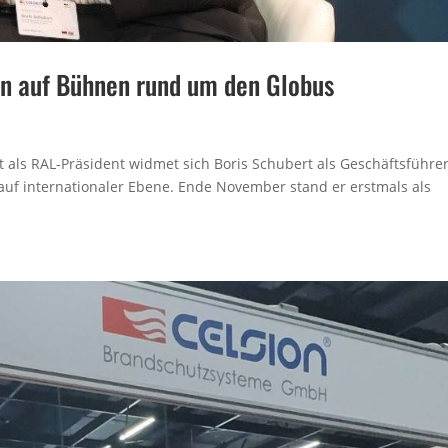
on auf Bühnen rund um den Globus
t als RAL-Präsident widmet sich Boris Schubert als Geschäftsführe
f internationaler Ebene. Ende November stand er erstmals als