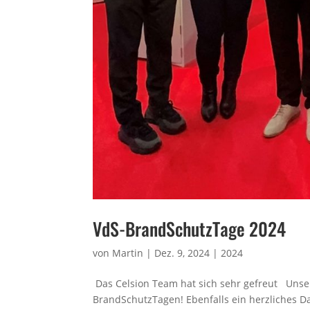
VdS-BrandSchutzTage 2024
von
Martin
|
Dez. 9, 2024
|
2024
Das Celsion Team hat sich sehr gefreut Uns
BrandSchutzTagen! Ebenfalls ein herzliches D