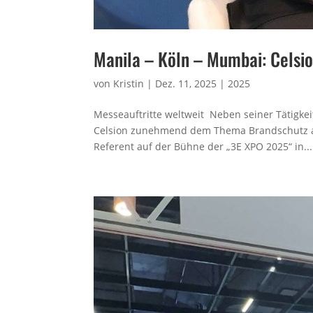
Manila – Köln – Mumbai: Celsi
von
Kristin
|
Dez. 11, 2025
|
2025
Messeauftritte weltweit Neben seiner Tätigkei
Celsion zunehmend dem Thema Brandschutz au
Referent auf der Bühne der „3E XPO 2025“ in...